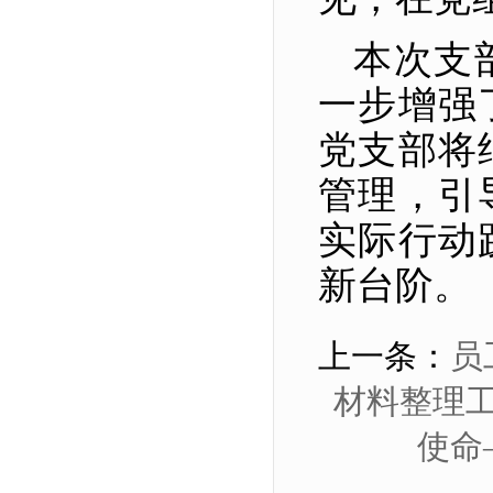
本次支
一步增强
党支部将
管理，引
实际行动
新台阶。（
上一条：
员
材料整理
使命