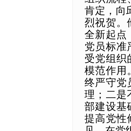
肯定，向
烈祝贺。
全新起点
党员标准
受党组织
模范作用
终严守党
理；二是
部建设基
提高党性
见，在党