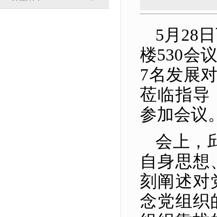
5月28
楼530
7名发展
莅临指导
参加会议
会上，
自身思想
刻阐述对
念党组织