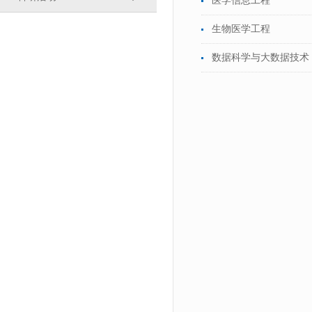
医学信息工程
生物医学工程
数据科学与大数据技术