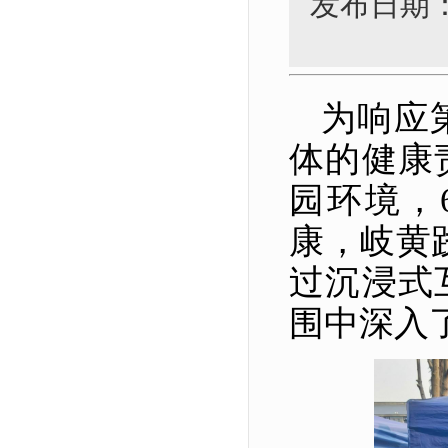
发布日期：2
为响应
体的健康
园环境，
康，岐黄
过沉浸式
围中深入