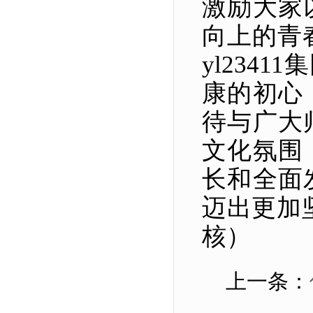
激励大家
向上的青
yl234
康的初心
待与广大
文化氛围
长和全面
迈出更加坚
核）
上一条：