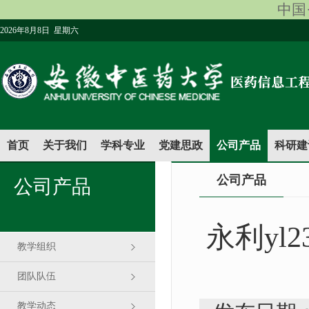
中国·
2026年8月8日 星期六
首页
关于我们
学科专业
党建思政
公司产品
科研建
公司产品
公司产品
永利yl
教学组织
团队队伍
教学动态