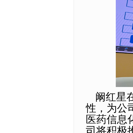
阚红星
性，为公
医药信息
司将积极