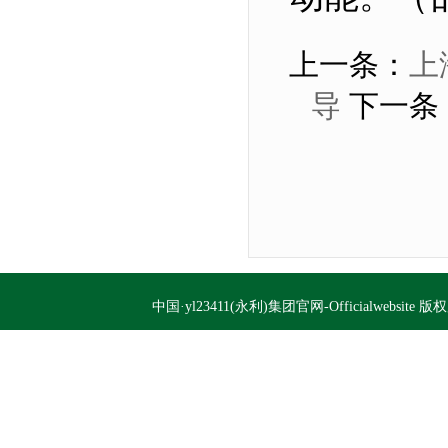
上一条：
上
导
下一条
中国·yl23411(永利)集团官网-Officialwebsite 版权所有