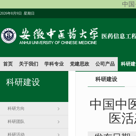
中国·
2026年8月9日 星期日
首页
关于我们
学科专业
党建思政
公司产品
科研建
科研建设
科研建设
中国中
科研方向
医活
科研团队
科研活动