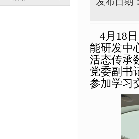
发布日期：2
4月1
能研发中
活态传承
党委副书
参加学习