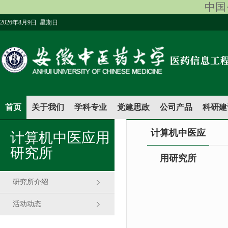
中国·
2026年8月9日 星期日
首页
关于我们
学科专业
党建思政
公司产品
科研建
计算机中医应
计算机中医应用
研究所
用研究所
研究所介绍
活动动态